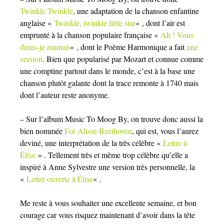
Twinkle Twinkle
, une adaptation de la chanson enfantine
anglaise «
Twinkle, twinkle little star
« , dont l’air est
emprunté à la chanson populaire française «
Ah ! Vous
dirais-je maman
« , dont le Poème Harmonique a fait
une
version
. Bien que popularisé par Mozart et connue comme
une comptine partout dans le monde, c’est à la base une
chanson plutôt galante dont la trace remonte à 1740 mais
dont l’auteur reste anonyme.
– Sur l’album Music To Moog By, on trouve donc aussi la
bien nommée
For Alisse Beethoven
, qui est, vous l’aurez
deviné, une interprétation de la très célèbre «
Lettre à
Élise
» . Tellement très et même trop célèbre qu’elle a
inspiré à Anne Sylvestre une version très personnelle, la
«
Lettre ouverte à Élise
« .
Me reste à vous souhaiter une excellente semaine, et bon
courage car vous risquez maintenant d’avoir dans la tête