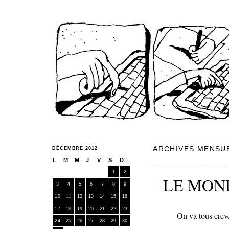
SPONGICULTURE
ARCHIVES MENSU
DÉCEMBRE 2012
L
M
M
J
V
S
D
1
2
LE MOND
3
4
5
6
7
8
9
10
11
12
13
14
15
16
17
18
19
20
21
22
23
On va tous crever !
24
25
26
27
28
29
30