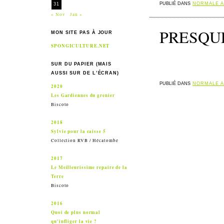
PUBLIÉ DANS
NORMALE A
31
« Nov
Jan »
PRESQUE
MON SITE PAS À JOUR
SPONGICULTURE.NET
SUR DU PAPIER (MAIS
AUSSI SUR DE L’ÉCRAN)
PUBLIÉ DANS
NORMALE A
2020
Les Gardiennes du grenier
Biscoto
2018
Sylvie pour la caisse 5
Collection RVB / Hécatombe
2017
Le Meilleurissime repaire de la
Terre
Biscoto
2016
Quoi de plus normal
qu'infliger la vie ?