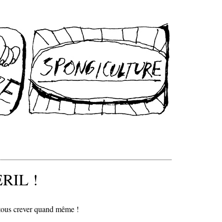
RIL !
 tous crever quand même !